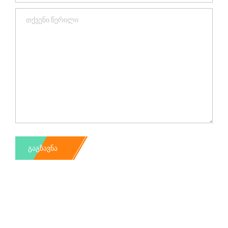
ᲒᲐᲒᲖᲐᲕᲜᲐ