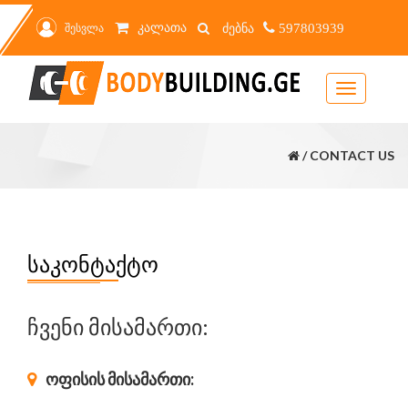
კალათა
შესვლა
597803939
Toggle
navigation
/ CONTACT US
ᲡᲐᲙᲝᲜᲢᲐᲥᲢᲝ
ჩვენი მისამართი:
ოფისის მისამართი: