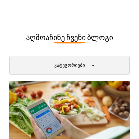
ᲐᲦᲛᲝᲐᲩᲘᲜᲔ ᲩᲕᲔᲜᲘ ᲑᲚᲝᲒᲘ
ᲙᲐᲢᲔᲒᲝᲠᲘᲔᲑᲘ
დიეტები და მათი უპირატესობები
პირველი ნაბიჯები ფიტნესში
ქალბატონები (12+)
მამაკაცები
ამბები ფიტნეს სამყაროდან
მეცნიერული ექსპერიმენტები