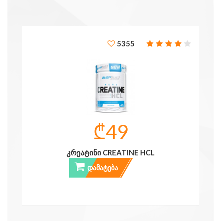
ინტერვიუ
ცნობილი ადამიანები გვირჩევენ
ჯანსაღი კერძების რეცეპტები
5355
ღონისძიებები და სიახლეები
საკვები დანამატები
₾49
ᲙᲠᲔᲐᲢᲘᲜᲘ CREATINE HCL
ᲓᲐᲛᲐᲢᲔᲑᲐ