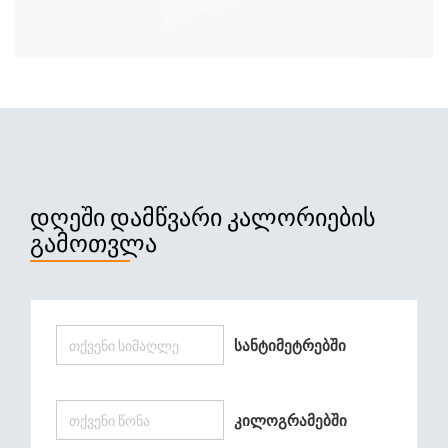
ᲓᲦᲔᲨᲘ ᲓᲐᲛᲬᲕᲐᲠᲘ ᲙᲐᲚᲝᲠᲘᲔᲑᲘᲡ
ᲒᲐᲛᲝᲗᲕᲚᲐ
Სანტიმეტრებში
Კილოგრამებში