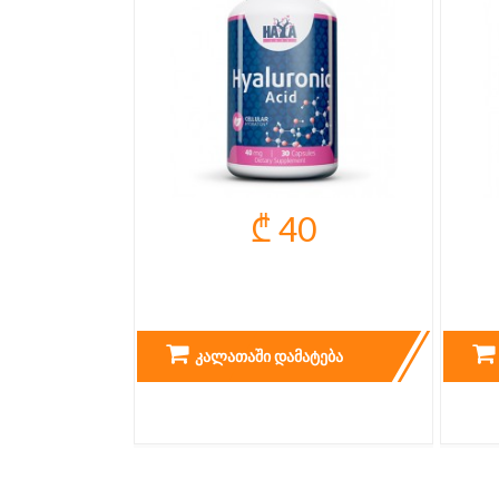
₾ 40
HYALULONIC ACID
BI
ᲙᲐᲚᲐᲗᲐᲨᲘ ᲓᲐᲛᲐᲢᲔᲑᲐ