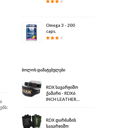
₾ 39
Omega 3 - 200
caps.
₾ 68
ᲑᲝᲚᲝᲡ ᲓᲐᲛᲐᲢᲔᲑᲣᲚᲔᲑᲘ
RDX სავარჯიშო
ქამარი - RDX6
INCH LEATHER
ა
GYM BELT
ებს:
₾ 140
RDX დარბაზის
სავარჯიშო