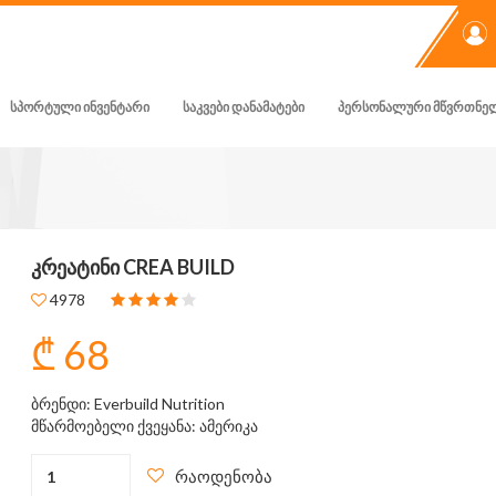
ᲡᲞᲝᲠᲢᲣᲚᲘ ᲘᲜᲕᲔᲜᲢᲐᲠᲘ
ᲡᲐᲙᲕᲔᲑᲘ ᲓᲐᲜᲐᲛᲐᲢᲔᲑᲘ
ᲞᲔᲠᲡᲝᲜᲐᲚᲣᲠᲘ ᲛᲬᲕᲠᲗᲜᲔ
ᲙᲠᲔᲐᲢᲘᲜᲘ CREA BUILD
4978
₾ 68
ბრენდი: Everbuild Nutrition
მწარმოებელი ქვეყანა: ამერიკა
რაოდენობა