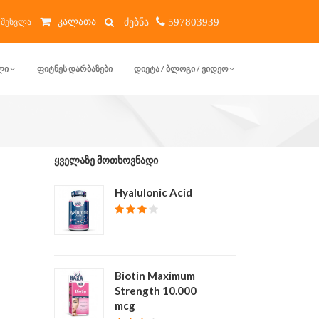
კალათა
შესვლა
597803939
ᲚᲘ
ᲤᲘᲢᲜᲔᲡ ᲓᲐᲠᲑᲐᲖᲔᲑᲘ
ᲓᲘᲔᲢᲐ / ᲑᲚᲝᲒᲘ / ᲕᲘᲓᲔᲝ
ᲧᲕᲔᲚᲐᲖᲔ ᲛᲝᲗᲮᲝᲕᲜᲐᲓᲘ
Hyalulonic Acid
₾ 40
Biotin Maximum
Strength 10.000
mcg