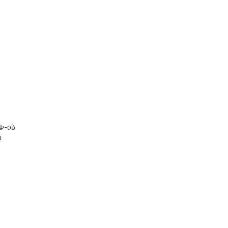
Ф-ის
დ