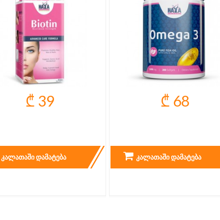
₾ 39
₾ 68
OTIN MAXIMUM STRENGTH
OMEGA 3 - 200 CAPS.
10.000 MCG
ᲙᲐᲚᲐᲗᲐᲨᲘ ᲓᲐᲛᲐᲢᲔᲑᲐ
ᲙᲐᲚᲐᲗᲐᲨᲘ ᲓᲐᲛᲐᲢᲔᲑᲐ