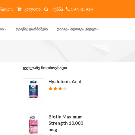
კალათა
შესვლა
597803939
ᲚᲘ
ᲤᲘᲢᲜᲔᲡ ᲓᲐᲠᲑᲐᲖᲔᲑᲘ
ᲓᲘᲔᲢᲐ / ᲑᲚᲝᲒᲘ / ᲕᲘᲓᲔᲝ
ᲧᲕᲔᲚᲐᲖᲔ ᲛᲝᲗᲮᲝᲕᲜᲐᲓᲘ
Hyalulonic Acid
₾ 40
Biotin Maximum
Strength 10.000
mcg