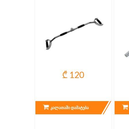
₾ 120
PRO LAT BAR
ᲙᲐᲚᲐᲗᲐᲨᲘ ᲓᲐᲛᲐᲢᲔᲑᲐ