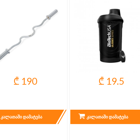
₾ 190
₾ 19.5
ᲒᲠᲔᲮᲘᲚᲘ ᲦᲔᲠᲫᲘ 120 ᲡᲛ
ULISSES WAVE SHAKER
ᲙᲐᲚᲐᲗᲐᲨᲘ ᲓᲐᲛᲐᲢᲔᲑᲐ
ᲙᲐᲚᲐᲗᲐᲨᲘ ᲓᲐᲛᲐᲢᲔᲑᲐ