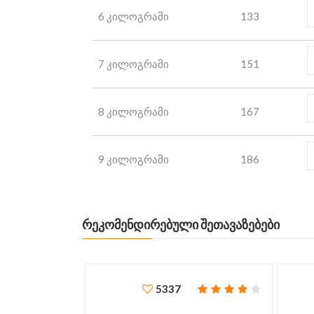
6 კილოგრამი
133
7 კილოგრამი
151
8 კილოგრამი
167
9 კილოგრამი
186
ᲠᲔᲙᲝᲛᲔᲜᲓᲘᲠᲔᲑᲣᲚᲘ ᲨᲔᲗᲐᲕᲐᲖᲔᲑᲔᲑᲘ
5337