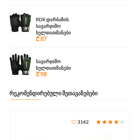
RDX დარბაზის
სავარჯიშო
ხელთათმანები
₾ 87
სავარჯიშო
ხელთათმანები
₾ 98
ᲠᲔᲙᲝᲛᲔᲜᲓᲘᲠᲔᲑᲣᲚᲘ ᲨᲔᲗᲐᲕᲐᲖᲔᲑᲔᲑᲘ
3142