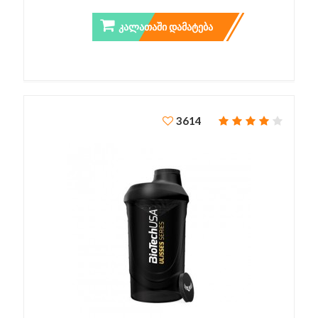
ᲙᲐᲚᲐᲗᲐᲨᲘ ᲓᲐᲛᲐᲢᲔᲑᲐ
3614