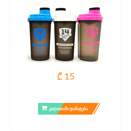
₾ 15
SHAKER SUPERIOR14
ᲙᲐᲚᲐᲗᲐᲨᲘ ᲓᲐᲛᲐᲢᲔᲑᲐ