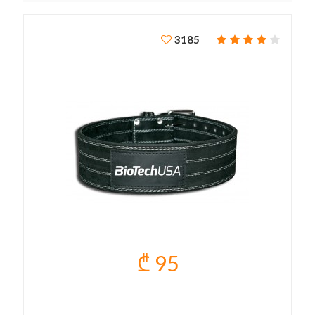
3185
₾ 95
POWER BELT