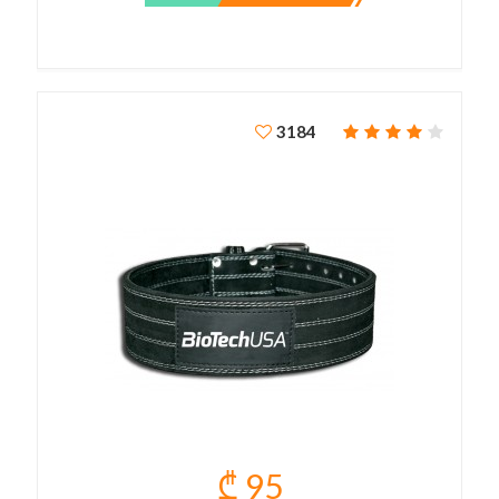
3184
₾ 95