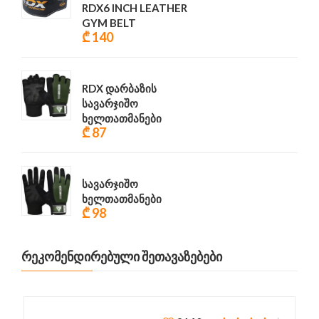
RDX6 INCH LEATHER
GYM BELT
₾ 140
RDX დარბაზის
სავარჯიშო
ხელთათმანები
₾ 87
სავარჯიშო
ხელთათმანები
₾ 98
ᲠᲔᲙᲝᲛᲔᲜᲓᲘᲠᲔᲑᲣᲚᲘ ᲨᲔᲗᲐᲕᲐᲖᲔᲑᲔᲑᲘ