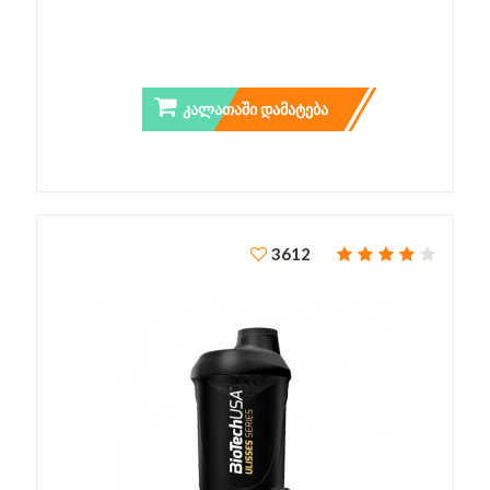
POWER BELT
ᲙᲐᲚᲐᲗᲐᲨᲘ ᲓᲐᲛᲐᲢᲔᲑᲐ
3612