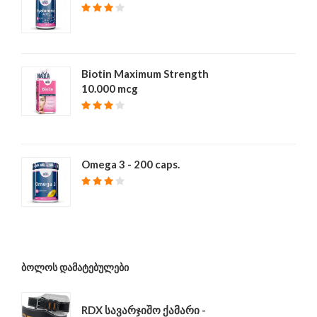
₾ 40
Biotin Maximum Strength
10.000 mcg
₾ 39
Omega 3 - 200 caps.
₾ 68
ᲑᲝᲚᲝᲡ ᲓᲐᲛᲐᲢᲔᲑᲣᲚᲔᲑᲘ
RDX სავარჯიშო ქამარი -