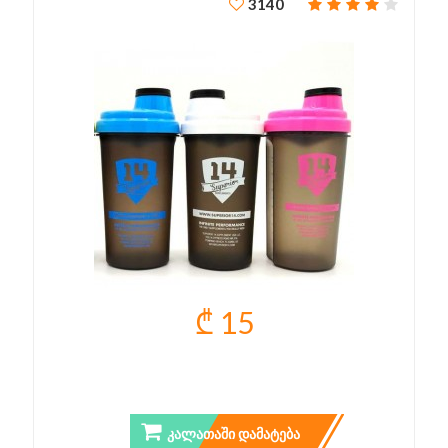
3140
₾ 15
SHAKER SUPERIOR14
ᲙᲐᲚᲐᲗᲐᲨᲘ ᲓᲐᲛᲐᲢᲔᲑᲐ