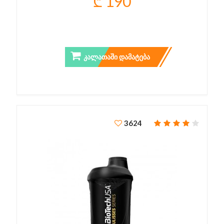
₾ 190
ᲒᲠᲔᲮᲘᲚᲘ ᲦᲔᲠᲫᲘ 120 ᲡᲛ
ᲙᲐᲚᲐᲗᲐᲨᲘ ᲓᲐᲛᲐᲢᲔᲑᲐ
3624