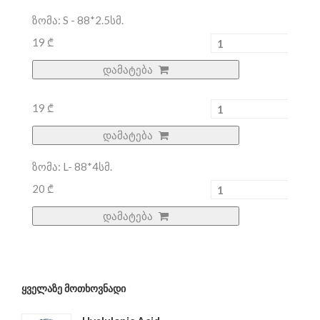
ზომა: S - 88*2.5სმ.
19 ₾
დამატება
19 ₾
დამატება
ზომა: L- 88*4სმ.
20 ₾
დამატება
ᲧᲕᲔᲚᲐᲖᲔ ᲛᲝᲗᲮᲝᲕᲜᲐᲓᲘ