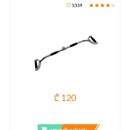
5339
₾ 120
PRO LAT BAR
ᲙᲐᲚᲐᲗᲐᲨᲘ ᲓᲐᲛᲐᲢᲔᲑᲐ