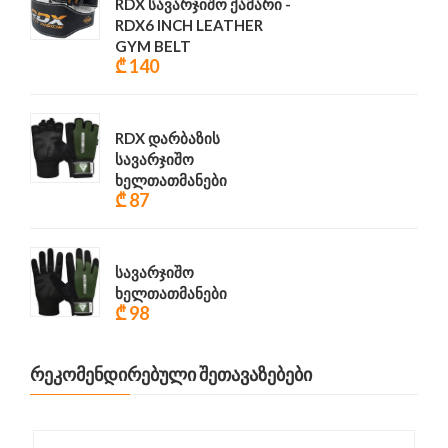
RDX სავარჯიშო ქამარი -
RDX6 INCH LEATHER
GYM BELT
₾ 140
RDX დარბაზის
სავარჯიშო
ხელთათმანები
₾ 87
სავარჯიშო
ხელთათმანები
₾ 98
ᲠᲔᲙᲝᲛᲔᲜᲓᲘᲠᲔᲑᲣᲚᲘ ᲨᲔᲗᲐᲕᲐᲖᲔᲑᲔᲑᲘ