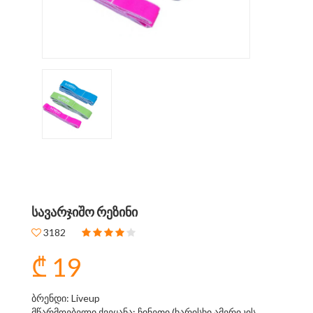
ᲡᲐᲕᲐᲠᲯᲘᲨᲝ ᲠᲔᲖᲘᲜᲘ
3182
₾ 19
ბრენდი: Liveup
მწარმოებელი ქვეყანა: ჩინეთი (ხარისხი ამერიკის