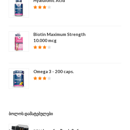
Hyalulonic Acid
₾ 40
Biotin Maximum Strength
10.000 mcg
₾ 39
Omega 3 - 200 caps.
₾ 68
ᲑᲝᲚᲝᲡ ᲓᲐᲛᲐᲢᲔᲑᲣᲚᲔᲑᲘ