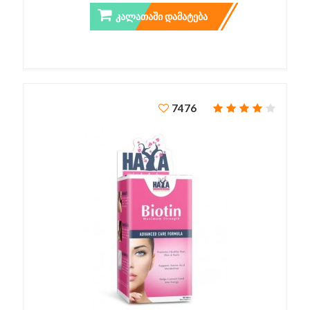
ᲙᲐᲚᲐᲗᲐᲨᲘ ᲓᲐᲛᲐᲢᲔᲑᲐ
7476