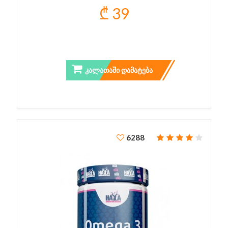
₾ 39
BIOTIN MAXIMUM STRENGTH 10.000 MCG
ᲙᲐᲚᲐᲗᲐᲨᲘ ᲓᲐᲛᲐᲢᲔᲑᲐ
6288