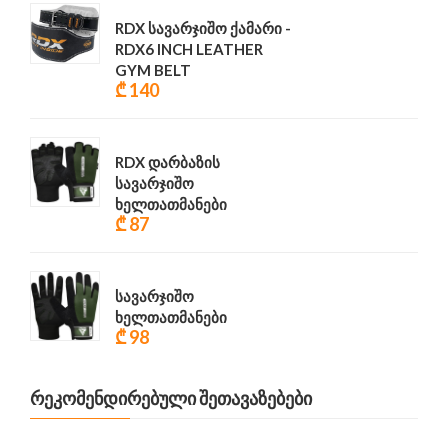
RDX სავარჯიშო ქამარი -
RDX6 INCH LEATHER
GYM BELT
₾ 140
RDX დარბაზის
სავარჯიშო
ხელთათმანები
₾ 87
სავარჯიშო
ხელთათმანები
₾ 98
ᲠᲔᲙᲝᲛᲔᲜᲓᲘᲠᲔᲑᲣᲚᲘ ᲨᲔᲗᲐᲕᲐᲖᲔᲑᲔᲑᲘ