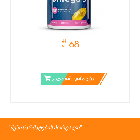
₾ 68
OMEGA 3 - 200 CAPS.
ᲙᲐᲚᲐᲗᲐᲨᲘ ᲓᲐᲛᲐᲢᲔᲑᲐ
შენი წარმატების პორტალი