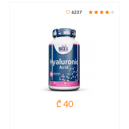
6237
₾ 40
HYALULONIC ACID