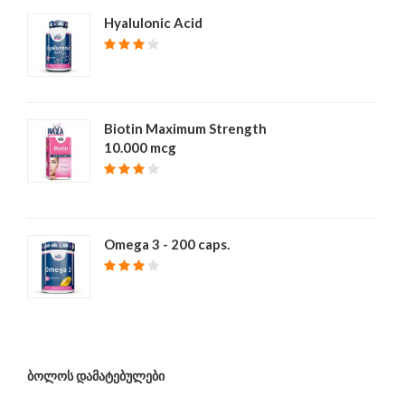
Hyalulonic Acid
₾ 40
Biotin Maximum Strength
10.000 mcg
₾ 39
Omega 3 - 200 caps.
₾ 68
ᲑᲝᲚᲝᲡ ᲓᲐᲛᲐᲢᲔᲑᲣᲚᲔᲑᲘ