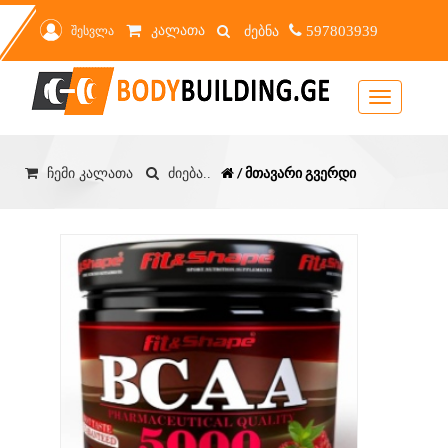
კალათა
შესვლა
597803939
Toggle
navigation
/ მთავარი გვერდი
ჩემი კალათა
ძიება..