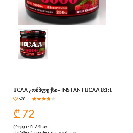
BCAA ᲙᲝᲛᲞᲚᲔᲥᲡᲘ - INSTANT BCAA 8:1:1
628
₾ 72
ბრენდი: Fit&Shape
მწარმოებელი ქვეყანა: უნგრეთი