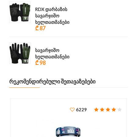
RDX დარბაზის
სავარჯიშო
ხელთათმანები
₾ 87
სავარჯიშო
ხელთათმანები
₾ 98
ᲠᲔᲙᲝᲛᲔᲜᲓᲘᲠᲔᲑᲣᲚᲘ ᲨᲔᲗᲐᲕᲐᲖᲔᲑᲔᲑᲘ
6229