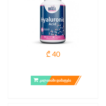
₾ 40
HYALULONIC ACID
ᲙᲐᲚᲐᲗᲐᲨᲘ ᲓᲐᲛᲐᲢᲔᲑᲐ