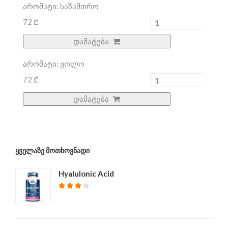
არომატი: საზამთრო
72 ₾
დამატება
არომატი: ჟოლო
72 ₾
დამატება
ᲧᲕᲔᲚᲐᲖᲔ ᲛᲝᲗᲮᲝᲕᲜᲐᲓᲘ
Hyalulonic Acid
₾ 40