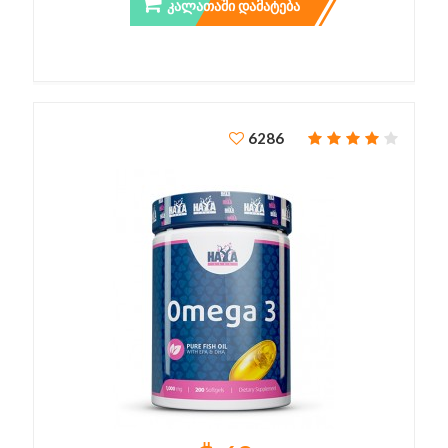
ᲙᲐᲚᲐᲗᲐᲨᲘ ᲓᲐᲛᲐᲢᲔᲑᲐ
6286