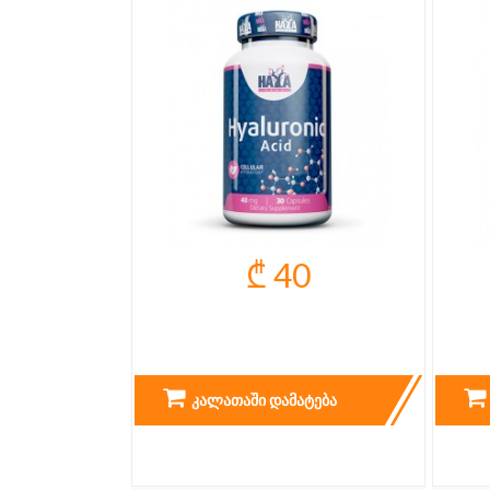
₾ 40
HYALULONIC ACID
BI
ᲙᲐᲚᲐᲗᲐᲨᲘ ᲓᲐᲛᲐᲢᲔᲑᲐ