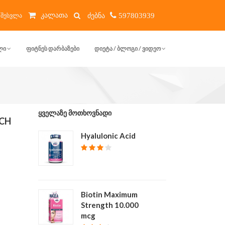
კალათა
შესვლა
597803939
ᲚᲘ
ᲤᲘᲢᲜᲔᲡ ᲓᲐᲠᲑᲐᲖᲔᲑᲘ
ᲓᲘᲔᲢᲐ / ᲑᲚᲝᲒᲘ / ᲕᲘᲓᲔᲝ
ᲧᲕᲔᲚᲐᲖᲔ ᲛᲝᲗᲮᲝᲕᲜᲐᲓᲘ
ACH
Hyalulonic Acid
₾ 40
Biotin Maximum
Strength 10.000
mcg