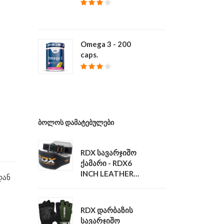
₾ 39
Omega 3 - 200
caps.
₾ 68
ᲑᲝᲚᲝᲡ ᲓᲐᲛᲐᲢᲔᲑᲣᲚᲔᲑᲘ
RDX სავარჯიშო
ქამარი - RDX6
INCH LEATHER
დან
GYM BELT
₾ 140
RDX დარბაზის
სავარჯიშო