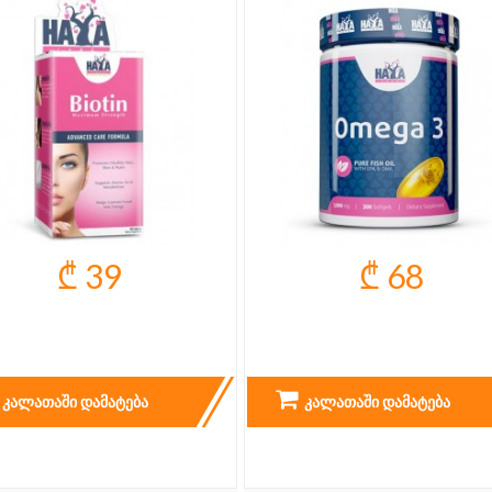
₾ 39
₾ 68
OTIN MAXIMUM STRENGTH
OMEGA 3 - 200 CAPS.
10.000 MCG
ᲙᲐᲚᲐᲗᲐᲨᲘ ᲓᲐᲛᲐᲢᲔᲑᲐ
ᲙᲐᲚᲐᲗᲐᲨᲘ ᲓᲐᲛᲐᲢᲔᲑᲐ