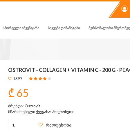
ᲡᲞᲝᲠᲢᲣᲚᲘ ᲘᲜᲕᲔᲜᲢᲐᲠᲘ
ᲡᲐᲙᲕᲔᲑᲘ ᲓᲐᲜᲐᲛᲐᲢᲔᲑᲘ
ᲞᲔᲠᲡᲝᲜᲐᲚᲣᲠᲘ ᲛᲬᲕᲠᲗᲜᲔ
OSTROVIT - COLLAGEN + VITAMIN C - 200 G - PE
1397
₾ 65
ბრენდი: Ostrovit
მწარმოებელი ქვეყანა: პოლონეთი
რაოდენობა