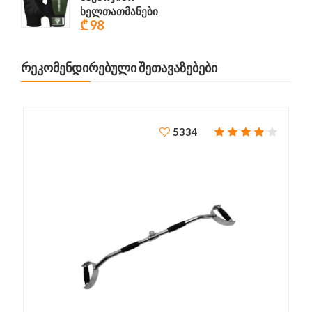
ხელთათმანები
₾ 98
ᲠᲔᲙᲝᲛᲔᲜᲓᲘᲠᲔᲑᲣᲚᲘ ᲨᲔᲗᲐᲕᲐᲖᲔᲑᲔᲑᲘ
5334