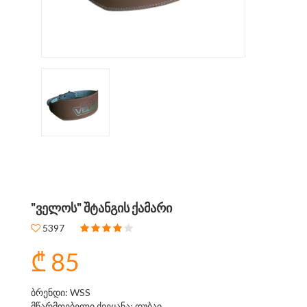
"ᲕᲔᲚᲝᲡ" ᲨᲢᲐᲜᲒᲘᲡ ᲥᲐᲛᲐᲠᲘ
5397
₾ 85
ბრენდი: WSS
მწარმოებელი ქვეყანა: დუბაი