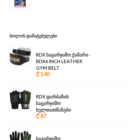
₾ 68
ᲑᲝᲚᲝᲡ ᲓᲐᲛᲐᲢᲔᲑᲣᲚᲔᲑᲘ
RDX სავარჯიშო ქამარი -
RDX6 INCH LEATHER
GYM BELT
₾ 140
RDX დარბაზის
სავარჯიშო
ხელთათმანები
₾ 87
სავარჯიშო