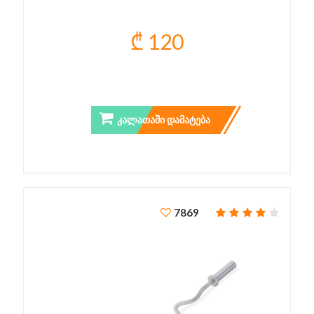
₾ 120
PRO LAT BAR
ᲙᲐᲚᲐᲗᲐᲨᲘ ᲓᲐᲛᲐᲢᲔᲑᲐ
7869