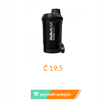
₾ 19.5
ULISSES WAVE SHAKER
ᲙᲐᲚᲐᲗᲐᲨᲘ ᲓᲐᲛᲐᲢᲔᲑᲐ