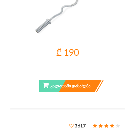
₾ 190
ᲒᲠᲔᲮᲘᲚᲘ ᲦᲔᲠᲫᲘ 120 ᲡᲛ
ᲙᲐᲚᲐᲗᲐᲨᲘ ᲓᲐᲛᲐᲢᲔᲑᲐ
3617