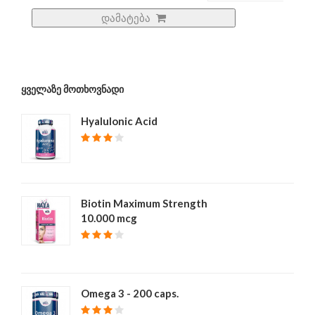
დამატება
ᲧᲕᲔᲚᲐᲖᲔ ᲛᲝᲗᲮᲝᲕᲜᲐᲓᲘ
Hyalulonic Acid
₾ 40
Biotin Maximum Strength
10.000 mcg
₾ 39
Omega 3 - 200 caps.