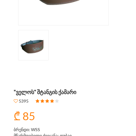
"ᲕᲔᲚᲝᲡ" ᲨᲢᲐᲜᲒᲘᲡ ᲥᲐᲛᲐᲠᲘ
5395
₾ 85
ბრენდი: WSS
მწარმოებელი ქვეყანა: დუბაი