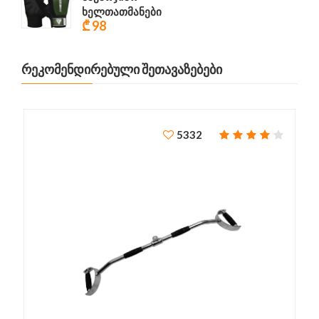
ხელთათმანები
₾ 98
ᲠᲔᲙᲝᲛᲔᲜᲓᲘᲠᲔᲑᲣᲚᲘ ᲨᲔᲗᲐᲕᲐᲖᲔᲑᲔᲑᲘ
5332