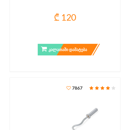
₾ 120
PRO LAT BAR
ᲙᲐᲚᲐᲗᲐᲨᲘ ᲓᲐᲛᲐᲢᲔᲑᲐ
7867