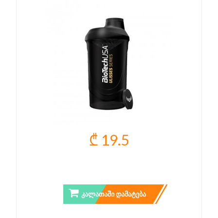
₾ 19.5
ULISSES WAVE SHAKER
ᲙᲐᲚᲐᲗᲐᲨᲘ ᲓᲐᲛᲐᲢᲔᲑᲐ