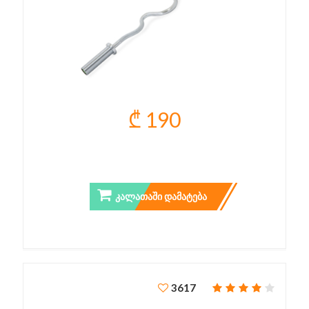
₾ 190
ᲒᲠᲔᲮᲘᲚᲘ ᲦᲔᲠᲫᲘ 120 ᲡᲛ
ᲙᲐᲚᲐᲗᲐᲨᲘ ᲓᲐᲛᲐᲢᲔᲑᲐ
3617