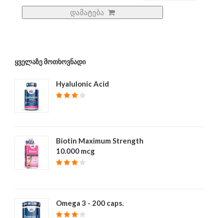
დამატება
ᲧᲕᲔᲚᲐᲖᲔ ᲛᲝᲗᲮᲝᲕᲜᲐᲓᲘ
Hyalulonic Acid
₾ 40
Biotin Maximum Strength
10.000 mcg
₾ 39
Omega 3 - 200 caps.