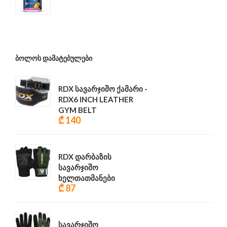
₾ 68
ᲑᲝᲚᲝᲡ ᲓᲐᲛᲐᲢᲔᲑᲣᲚᲔᲑᲘ
RDX სავარჯიშო ქამარი -
RDX6 INCH LEATHER
GYM BELT
₾ 140
RDX დარბაზის
სავარჯიშო
ხელთათმანები
₾ 87
სავარჯიშო