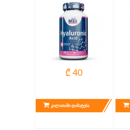
₾ 40
HYALULONIC ACID
BI
ᲙᲐᲚᲐᲗᲐᲨᲘ ᲓᲐᲛᲐᲢᲔᲑᲐ