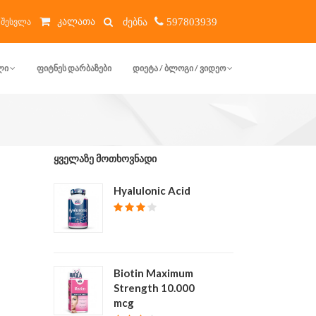
კალათა
შესვლა
597803939
ᲚᲘ
ᲤᲘᲢᲜᲔᲡ ᲓᲐᲠᲑᲐᲖᲔᲑᲘ
ᲓᲘᲔᲢᲐ / ᲑᲚᲝᲒᲘ / ᲕᲘᲓᲔᲝ
ᲧᲕᲔᲚᲐᲖᲔ ᲛᲝᲗᲮᲝᲕᲜᲐᲓᲘ
Hyalulonic Acid
₾ 40
Biotin Maximum
Strength 10.000
mcg