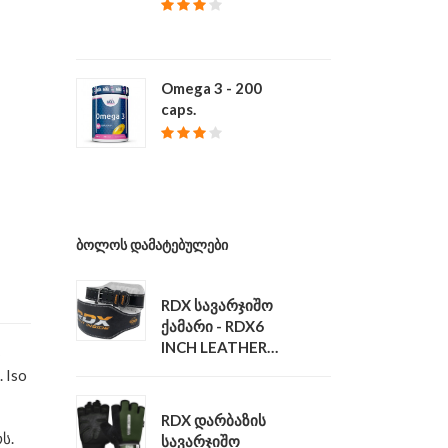
₾ 39
Omega 3 - 200
caps.
₾ 68
ᲑᲝᲚᲝᲡ ᲓᲐᲛᲐᲢᲔᲑᲣᲚᲔᲑᲘ
RDX სავარჯიშო
ქამარი - RDX6
INCH LEATHER
ი
GYM BELT
 Iso
₾ 140
RDX დარბაზის
ს.
სავარჯიშო