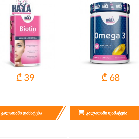
₾ 39
₾ 68
OTIN MAXIMUM STRENGTH
OMEGA 3 - 200 CAPS.
10.000 MCG
ᲙᲐᲚᲐᲗᲐᲨᲘ ᲓᲐᲛᲐᲢᲔᲑᲐ
ᲙᲐᲚᲐᲗᲐᲨᲘ ᲓᲐᲛᲐᲢᲔᲑᲐ