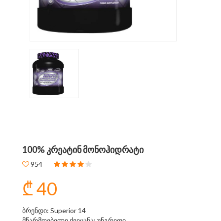
100% ᲙᲠᲔᲐᲢᲘᲜ ᲛᲝᲜᲝᲰᲘᲓᲠᲐᲢᲘ
954
₾ 40
ბრენდი: Superior 14
მწარმოებელი ქვეყანა: უნგრეთი