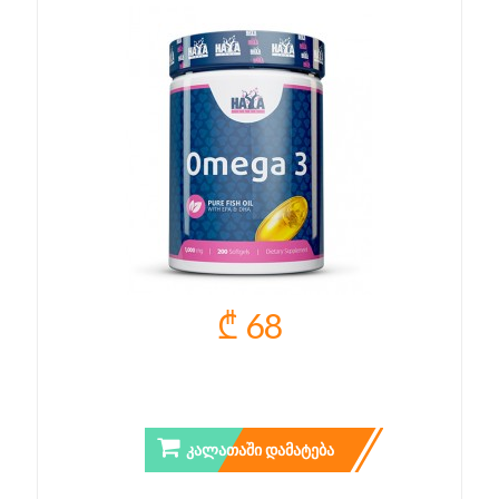
₾ 68
OMEGA 3 - 200 CAPS.
ᲙᲐᲚᲐᲗᲐᲨᲘ ᲓᲐᲛᲐᲢᲔᲑᲐ