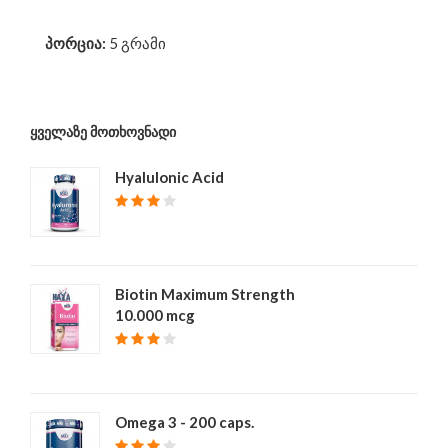
პორცია
:
5 გრამი
ᲧᲕᲔᲚᲐᲖᲔ ᲛᲝᲗᲮᲝᲕᲜᲐᲓᲘ
Hyalulonic Acid
₾ 40
Biotin Maximum Strength
10.000 mcg
₾ 39
Omega 3 - 200 caps.