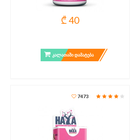
₾ 40
HYALULONIC ACID
ᲙᲐᲚᲐᲗᲐᲨᲘ ᲓᲐᲛᲐᲢᲔᲑᲐ
7473