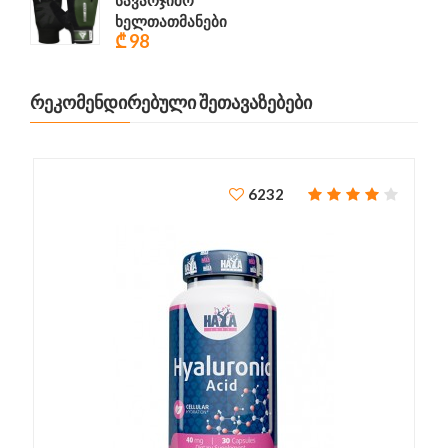
სავარჯიშო
ხელთათმანები
₾ 98
ᲠᲔᲙᲝᲛᲔᲜᲓᲘᲠᲔᲑᲣᲚᲘ ᲨᲔᲗᲐᲕᲐᲖᲔᲑᲔᲑᲘ
6232