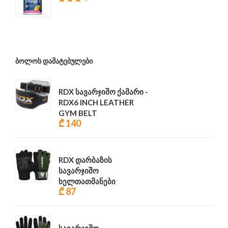
₾ 68
ᲑᲝᲚᲝᲡ ᲓᲐᲛᲐᲢᲔᲑᲣᲚᲔᲑᲘ
RDX სავარჯიშო ქამარი -
RDX6 INCH LEATHER
GYM BELT
₾ 140
RDX დარბაზის
სავარჯიშო
ხელთათმანები
₾ 87