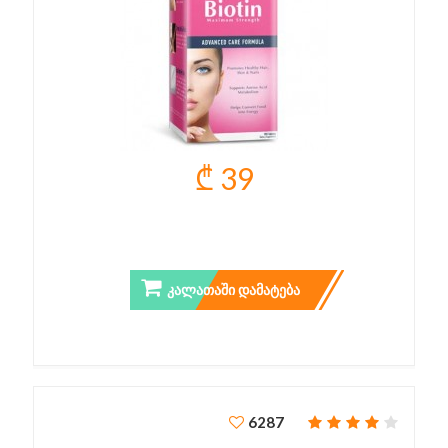
₾ 39
BIOTIN MAXIMUM STRENGTH 10.000 MCG
ᲙᲐᲚᲐᲗᲐᲨᲘ ᲓᲐᲛᲐᲢᲔᲑᲐ
6287