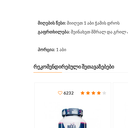
მიღების წესი:
მიიღეთ 1 აბი ჭამის დროს
გაფრთხილება:
შეინახეთ მშრალ და გრილ 
პორცია:
1 აბი
ᲠᲔᲙᲝᲛᲔᲜᲓᲘᲠᲔᲑᲣᲚᲘ ᲨᲔᲗᲐᲕᲐᲖᲔᲑᲔᲑᲘ
6232