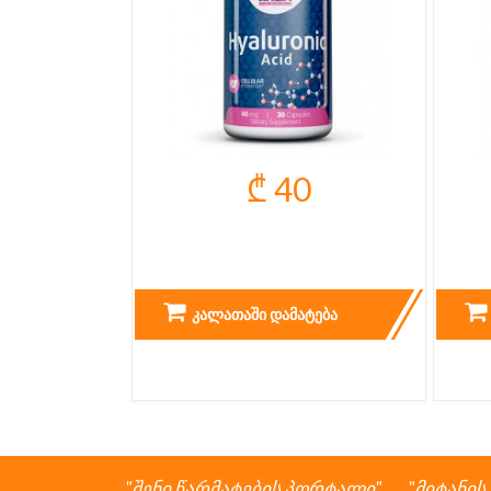
₾ 40
HYALULONIC ACID
BI
ᲙᲐᲚᲐᲗᲐᲨᲘ ᲓᲐᲛᲐᲢᲔᲑᲐ
შენი წარმატების პორტალი
მიტანის