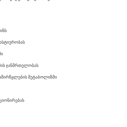
ინს
ლასტიურობას
ში
მის ჯანმრთელობას
ნახშირწყლების მეტაბოლიზმი
ციონირებას