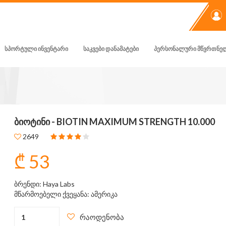
ᲡᲞᲝᲠᲢᲣᲚᲘ ᲘᲜᲕᲔᲜᲢᲐᲠᲘ
ᲡᲐᲙᲕᲔᲑᲘ ᲓᲐᲜᲐᲛᲐᲢᲔᲑᲘ
ᲞᲔᲠᲡᲝᲜᲐᲚᲣᲠᲘ ᲛᲬᲕᲠᲗᲜᲔ
ᲑᲘᲝᲢᲘᲜᲘ - BIOTIN MAXIMUM STRENGTH 10.000
2649
₾ 53
ბრენდი: Haya Labs
მწარმოებელი ქვეყანა: ამერიკა
რაოდენობა