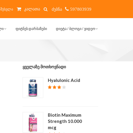
კალათა
შესვლა
597803939
ᲚᲘ
ᲤᲘᲢᲜᲔᲡ ᲓᲐᲠᲑᲐᲖᲔᲑᲘ
ᲓᲘᲔᲢᲐ / ᲑᲚᲝᲒᲘ / ᲕᲘᲓᲔᲝ
ᲧᲕᲔᲚᲐᲖᲔ ᲛᲝᲗᲮᲝᲕᲜᲐᲓᲘ
Hyalulonic Acid
₾ 40
Biotin Maximum
Strength 10.000
mcg