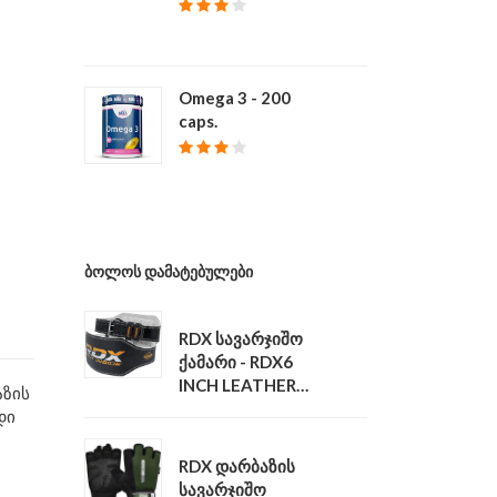
₾ 39
Omega 3 - 200
caps.
₾ 68
ᲑᲝᲚᲝᲡ ᲓᲐᲛᲐᲢᲔᲑᲣᲚᲔᲑᲘ
RDX სავარჯიშო
ქამარი - RDX6
INCH LEATHER
აზის
GYM BELT
დი
₾ 140
RDX დარბაზის
სავარჯიშო