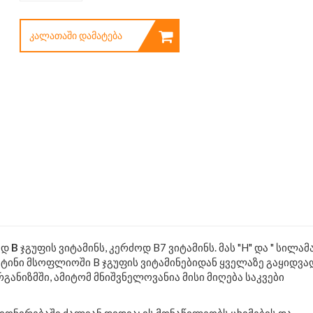
ᲙᲐᲚᲐᲗᲐᲨᲘ ᲓᲐᲛᲐᲢᲔᲑᲐ
ად
B
ჯგუფის ვიტამინს, კერძოდ B7 ვიტამინს. მას "H" და " სილამ
ოტინი მსოფლიოში B ჯგუფის ვიტამინებიდან ყველაზე გაყიდვა
განიზმში, ამიტომ მნიშვნელოვანია მისი მიღება საკვები