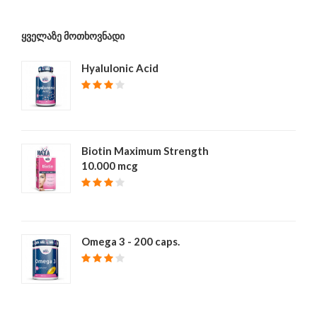
ᲧᲕᲔᲚᲐᲖᲔ ᲛᲝᲗᲮᲝᲕᲜᲐᲓᲘ
Hyalulonic Acid
₾ 40
Biotin Maximum Strength
10.000 mcg
₾ 39
Omega 3 - 200 caps.
₾ 68