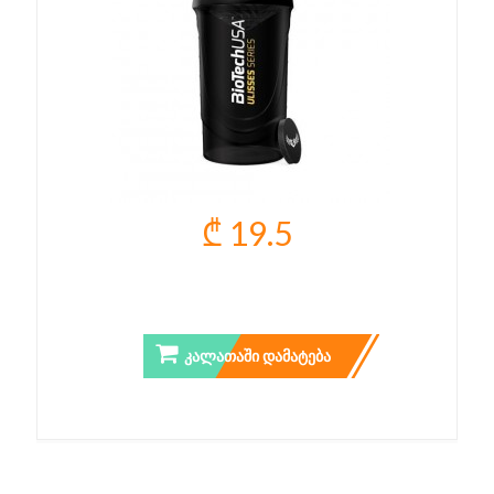
₾ 19.5
ULISSES WAVE SHAKER
ᲙᲐᲚᲐᲗᲐᲨᲘ ᲓᲐᲛᲐᲢᲔᲑᲐ