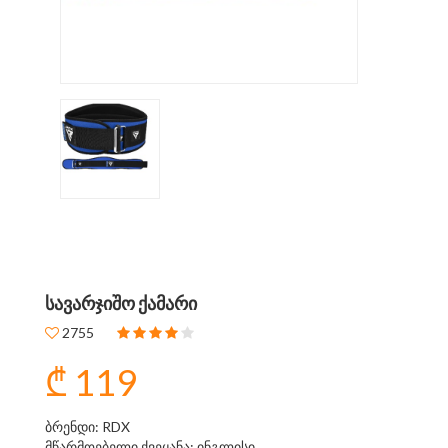
ᲡᲐᲕᲐᲠᲯᲘᲨᲝ ᲥᲐᲛᲐᲠᲘ
2755
₾ 119
ბრენდი: RDX
მწარმოებელი ქვეყანა: ინგლისი