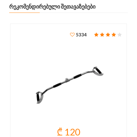
ᲠᲔᲙᲝᲛᲔᲜᲓᲘᲠᲔᲑᲣᲚᲘ ᲨᲔᲗᲐᲕᲐᲖᲔᲑᲔᲑᲘ
5334
₾ 120