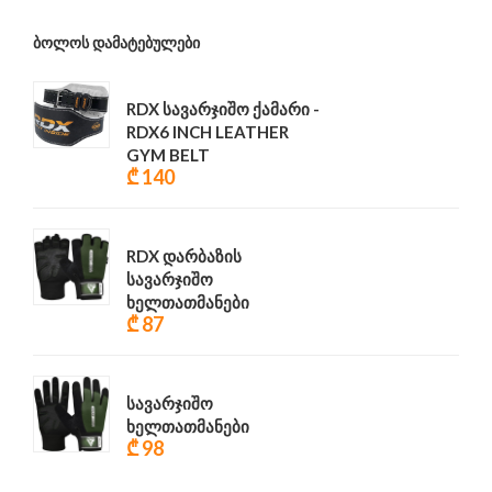
ᲑᲝᲚᲝᲡ ᲓᲐᲛᲐᲢᲔᲑᲣᲚᲔᲑᲘ
RDX სავარჯიშო ქამარი -
RDX6 INCH LEATHER
GYM BELT
₾ 140
RDX დარბაზის
სავარჯიშო
ხელთათმანები
₾ 87
სავარჯიშო
ხელთათმანები
₾ 98