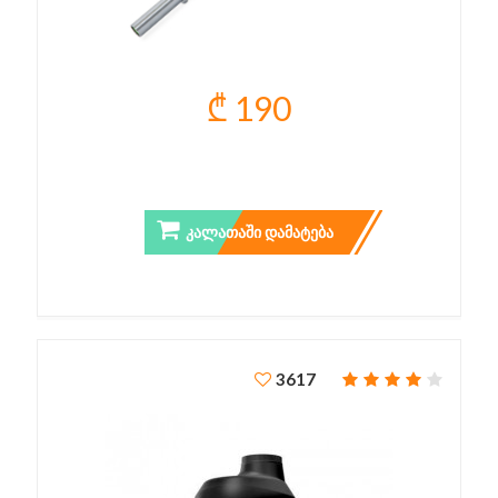
₾ 190
ᲒᲠᲔᲮᲘᲚᲘ ᲦᲔᲠᲫᲘ 120 ᲡᲛ
ᲙᲐᲚᲐᲗᲐᲨᲘ ᲓᲐᲛᲐᲢᲔᲑᲐ
3617