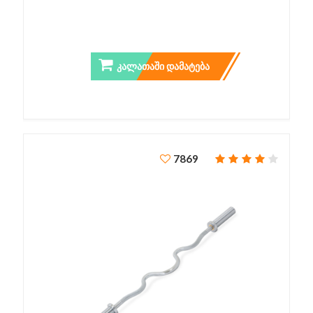
PRO LAT BAR
ᲙᲐᲚᲐᲗᲐᲨᲘ ᲓᲐᲛᲐᲢᲔᲑᲐ
7869