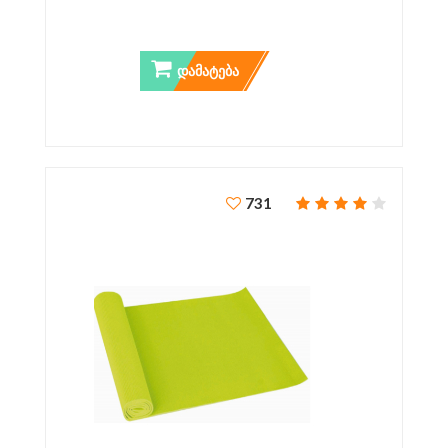
ᲓᲐᲛᲐᲢᲔᲑᲐ
731