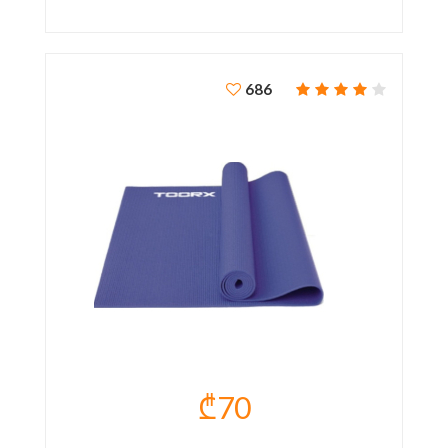
686
₾70
ᲘᲝᲒᲐᲡ ᲮᲐᲚᲘᲩᲐ TOORX MAT177