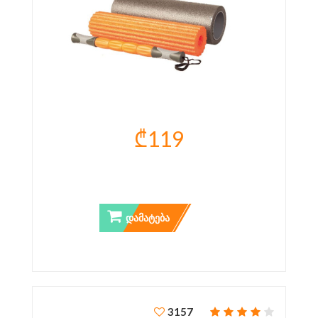
₾119
ᲘᲝᲒᲐᲡ ᲠᲝᲚᲔᲠᲘᲡ ᲡᲔᲢᲘ
ᲓᲐᲛᲐᲢᲔᲑᲐ
3157