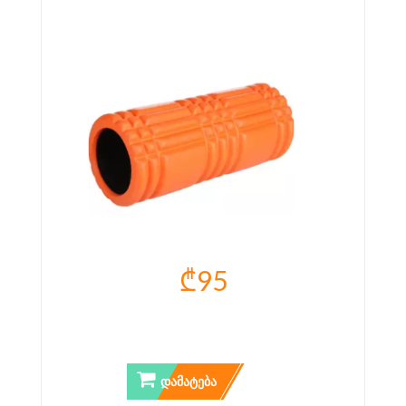
₾95
ᲘᲝᲒᲐᲡ ᲠᲝᲚᲔᲠᲘ
ᲓᲐᲛᲐᲢᲔᲑᲐ