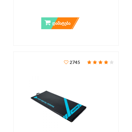
ᲓᲐᲛᲐᲢᲔᲑᲐ
2745