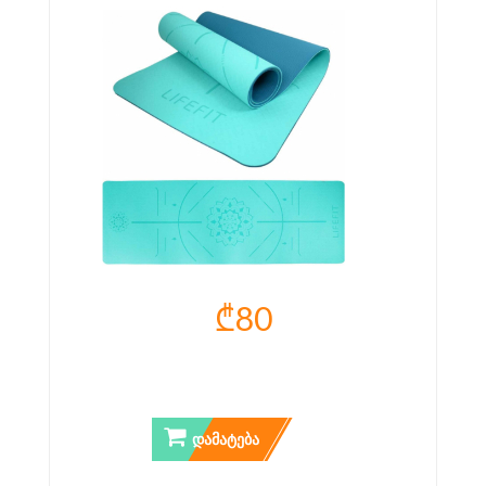
₾80
ᲡᲐᲕᲐᲠᲯᲘᲨᲝ ᲮᲐᲚᲘᲩᲐ YOGA MAT LIFEFIT
ᲓᲐᲛᲐᲢᲔᲑᲐ