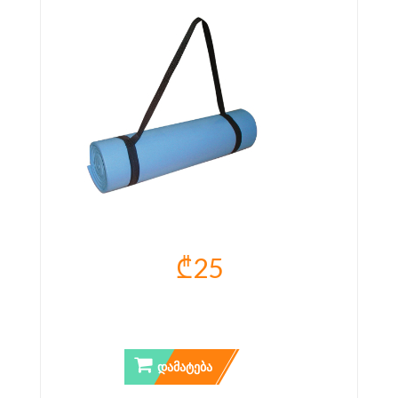
₾25
ᲡᲐᲕᲐᲠᲯᲘᲨᲝ ᲮᲐᲚᲘᲩᲐ TOORX
ᲒᲐᲓᲐᲡᲐᲙᲘᲓᲔᲑᲚᲘᲗ
ᲓᲐᲛᲐᲢᲔᲑᲐ