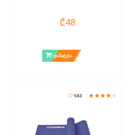
₾48
ᲘᲝᲒᲐᲡ ᲮᲐᲚᲘᲩᲐ TOORX MAT173
ᲓᲐᲛᲐᲢᲔᲑᲐ
563