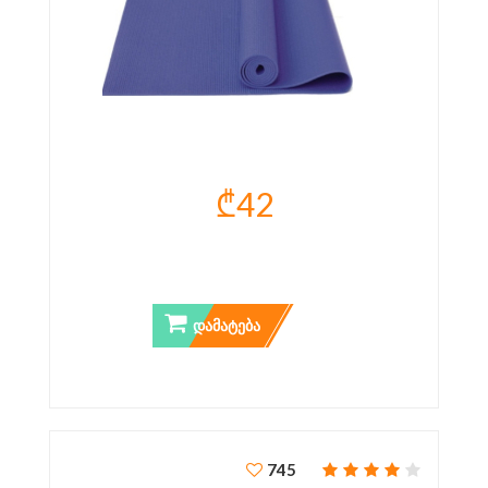
₾42
ᲘᲝᲒᲐᲡ ᲮᲐᲚᲘᲩᲐ TOORX
ᲓᲐᲛᲐᲢᲔᲑᲐ
745