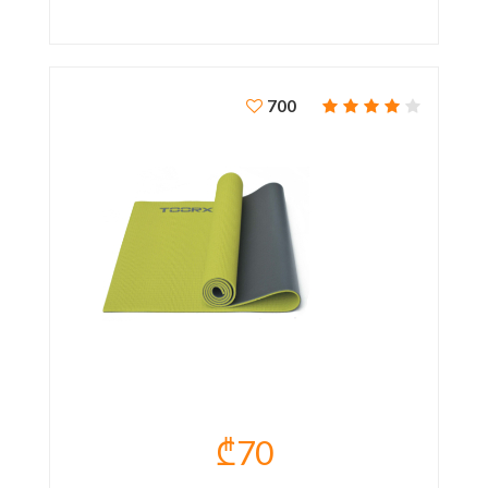
700
₾70
ᲘᲝᲒᲐᲡ ᲮᲐᲚᲘᲩᲐ TOORX