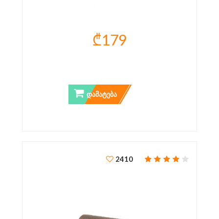
₾179
ᲡᲐᲕᲐᲠᲯᲘᲨᲝ ᲮᲐᲚᲘᲩᲐ
ᲓᲐᲛᲐᲢᲔᲑᲐ
2410