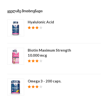
ᲧᲕᲔᲚᲐᲖᲔ ᲛᲝᲗᲮᲝᲕᲜᲐᲓᲘ
Hyalulonic Acid
₾ 40
Biotin Maximum Strength
10.000 mcg
₾ 39
Omega 3 - 200 caps.
₾ 68