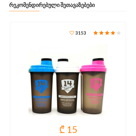
ᲠᲔᲙᲝᲛᲔᲜᲓᲘᲠᲔᲑᲣᲚᲘ ᲨᲔᲗᲐᲕᲐᲖᲔᲑᲔᲑᲘ
3153
₾ 15