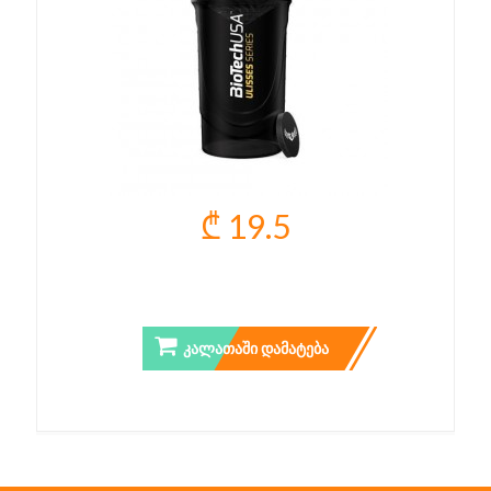
₾ 19.5
ULISSES WAVE SHAKER
ᲙᲐᲚᲐᲗᲐᲨᲘ ᲓᲐᲛᲐᲢᲔᲑᲐ