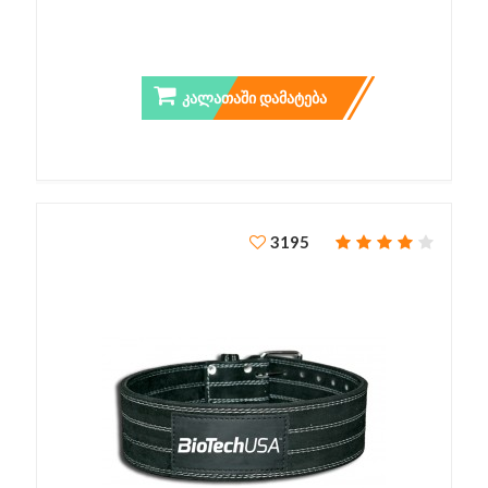
SHAKER SUPERIOR14
ᲙᲐᲚᲐᲗᲐᲨᲘ ᲓᲐᲛᲐᲢᲔᲑᲐ
3195