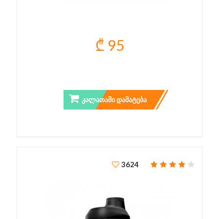
₾ 95
POWER BELT
ᲙᲐᲚᲐᲗᲐᲨᲘ ᲓᲐᲛᲐᲢᲔᲑᲐ
3624