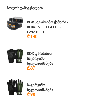
ᲑᲝᲚᲝᲡ ᲓᲐᲛᲐᲢᲔᲑᲣᲚᲔᲑᲘ
RDX სავარჯიშო ქამარი -
RDX6 INCH LEATHER
GYM BELT
₾ 140
RDX დარბაზის
სავარჯიშო
ხელთათმანები
₾ 87
სავარჯიშო
ხელთათმანები
₾ 98