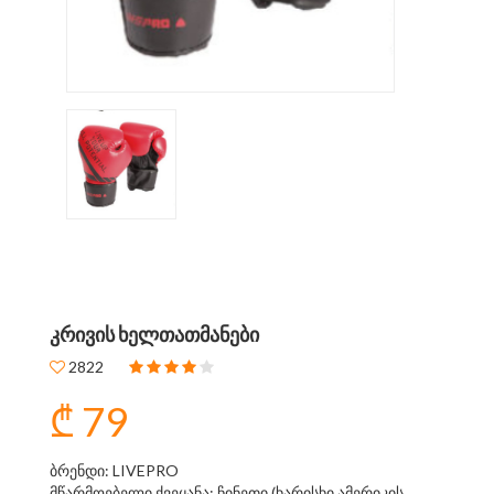
ᲙᲠᲘᲕᲘᲡ ᲮᲔᲚᲗᲐᲗᲛᲐᲜᲔᲑᲘ
2822
₾ 79
ბრენდი: LIVEPRO
მწარმოებელი ქვეყანა: ჩინეთი (ხარისხი ამერიკის