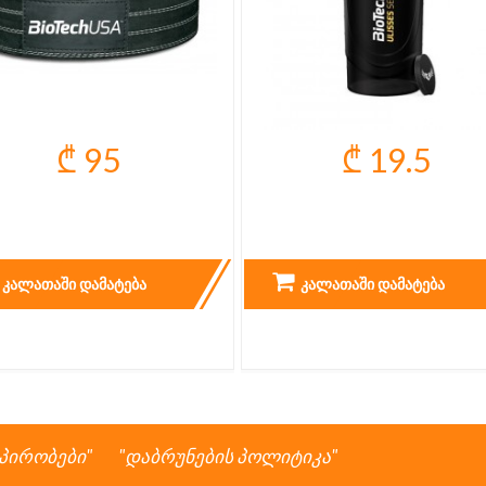
₾ 95
₾ 19.5
POWER BELT
ULISSES WAVE SHAKER
ᲙᲐᲚᲐᲗᲐᲨᲘ ᲓᲐᲛᲐᲢᲔᲑᲐ
ᲙᲐᲚᲐᲗᲐᲨᲘ ᲓᲐᲛᲐᲢᲔᲑᲐ
 პირობები
დაბრუნების პოლიტიკა