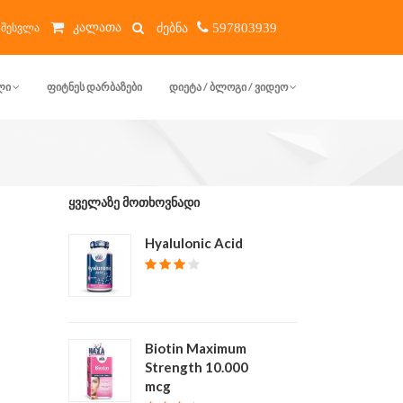
კალათა
შესვლა
597803939
ᲚᲘ
ᲤᲘᲢᲜᲔᲡ ᲓᲐᲠᲑᲐᲖᲔᲑᲘ
ᲓᲘᲔᲢᲐ / ᲑᲚᲝᲒᲘ / ᲕᲘᲓᲔᲝ
ᲧᲕᲔᲚᲐᲖᲔ ᲛᲝᲗᲮᲝᲕᲜᲐᲓᲘ
Hyalulonic Acid
₾ 40
Biotin Maximum
Strength 10.000
mcg