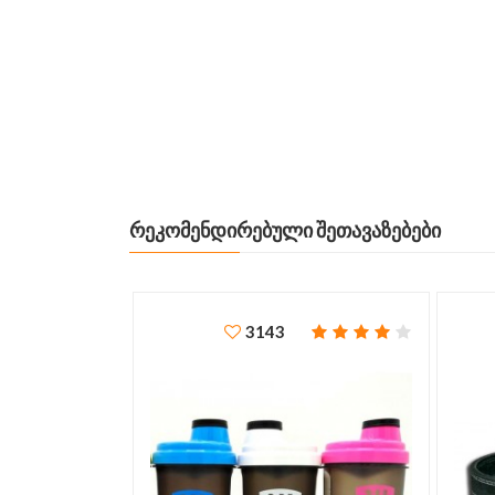
ᲠᲔᲙᲝᲛᲔᲜᲓᲘᲠᲔᲑᲣᲚᲘ ᲨᲔᲗᲐᲕᲐᲖᲔᲑᲔᲑᲘ
3143