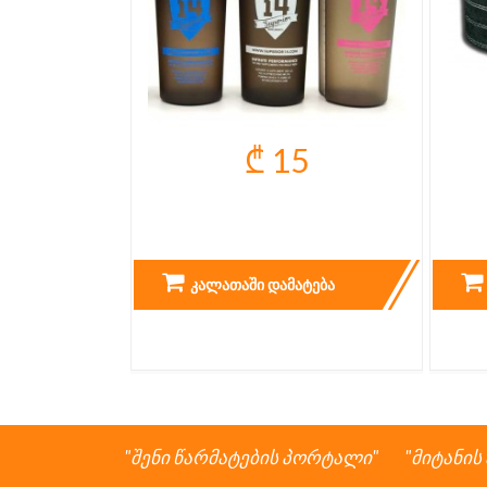
₾ 15
SHAKER SUPERIOR14
ᲙᲐᲚᲐᲗᲐᲨᲘ ᲓᲐᲛᲐᲢᲔᲑᲐ
შენი წარმატების პორტალი
მიტანის