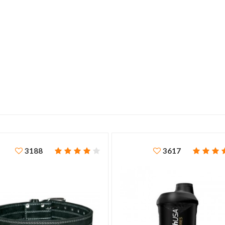
3188
3617