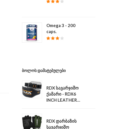
₾ 39
Omega 3 - 200
caps.
₾ 68
ᲑᲝᲚᲝᲡ ᲓᲐᲛᲐᲢᲔᲑᲣᲚᲔᲑᲘ
RDX სავარჯიშო
ქამარი - RDX6
INCH LEATHER
GYM BELT
₾ 140
RDX დარბაზის
სავარჯიშო