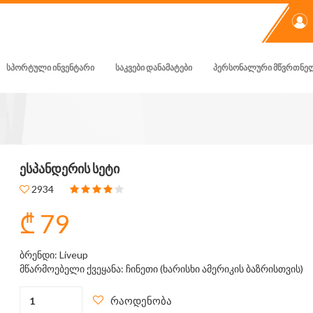
ᲡᲞᲝᲠᲢᲣᲚᲘ ᲘᲜᲕᲔᲜᲢᲐᲠᲘ
ᲡᲐᲙᲕᲔᲑᲘ ᲓᲐᲜᲐᲛᲐᲢᲔᲑᲘ
ᲞᲔᲠᲡᲝᲜᲐᲚᲣᲠᲘ ᲛᲬᲕᲠᲗᲜᲔ
ᲔᲡᲞᲐᲜᲓᲔᲠᲘᲡ ᲡᲔᲢᲘ
2934
₾ 79
ბრენდი: Liveup
მწარმოებელი ქვეყანა: ჩინეთი (ხარისხი ამერიკის ბაზრისთვის)
რაოდენობა