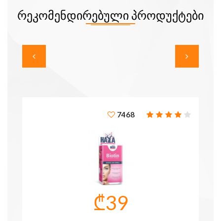
ᲠᲔᲙᲝᲛᲔᲜᲓᲘᲠᲔᲑᲣᲚᲘ ᲞᲠᲝᲓᲣᲥᲢᲔᲑᲘ
7468
₾39