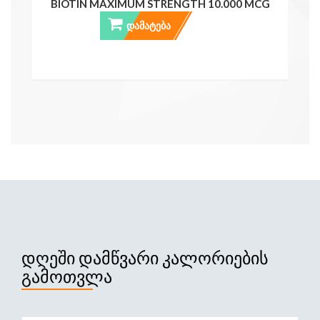
BIOTIN MAXIMUM STRENGTH 10.000 MCG
ᲓᲐᲛᲐᲢᲔᲑᲐ
ᲓᲦᲔᲨᲘ ᲓᲐᲛᲬᲕᲐᲠᲘ ᲙᲐᲚᲝᲠᲘᲔᲑᲘᲡ
ᲒᲐᲛᲝᲗᲕᲚᲐ