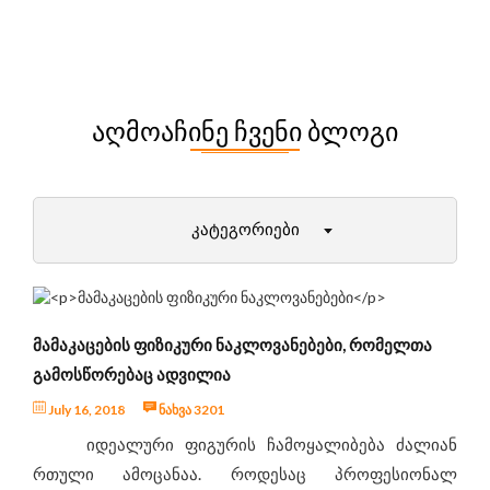
ᲐᲦᲛᲝᲐᲩᲘᲜᲔ ᲩᲕᲔᲜᲘ ᲑᲚᲝᲒᲘ
ᲙᲐᲢᲔᲒᲝᲠᲘᲔᲑᲘ
დიეტები და მათი უპირატესობები
პირველი ნაბიჯები ფიტნესში
ᲛᲐᲛᲐᲙᲐᲪᲔᲑᲘᲡ ᲤᲘᲖᲘᲙᲣᲠᲘ ᲜᲐᲙᲚᲝᲕᲐᲜᲔᲑᲔᲑᲘ, ᲠᲝᲛᲔᲚᲗᲐ
ქალბატონები (12+)
ᲒᲐᲛᲝᲡᲬᲝᲠᲔᲑᲐᲪ ᲐᲓᲕᲘᲚᲘᲐ
მამაკაცები
July 16, 2018
ნახვა 3201
ამბები ფიტნეს სამყაროდან
იდეალური ფიგურის ჩამოყალიბება ძალიან
მეცნიერული ექსპერიმენტები
რთული ამოცანაა. როდესაც პროფესიონალ