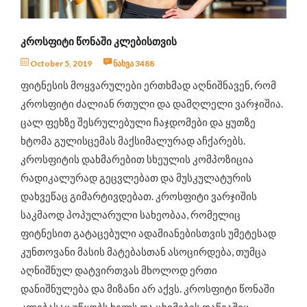
ინტერვიუ
ცნობილი ადამიანები გვირჩევენ
ᲙᲠᲝᲡᲤᲘᲢᲘ ᲬᲝᲜᲐᲨᲘ ᲙᲚᲔᲑᲘᲡᲗᲕᲘᲡ
ჯანსაღი კერძების რეცეპტები
October 5, 2019
ნახვა 3488
ღონისძიებები და სიახლეები
ფიტნესის მოყვარულები ერთხმად აღნიშნავენ, რომ
საკვები დანამატები
კროსფიტი ძალიან რთული და დამღლელი ვარჯიშია.
ცალ ფეხზე შესრულებული ჩაჯდომები და ყუთზე
ხტომა გულისცემას მაქსიმალურად აჩქარებს.
კროსფიტის დახმარებით სხეულის კომპოზიცია
რადიკალურად გეცვლებათ და მუსკულატურის
დახვეწაც გიმარტივდებათ. კროსფიტი ვარჯიშის
საკმაოდ პოპულარული სახეობაა, რომელიც
ფიტნესით გატაცებული ადამიანებისთვის უმეტესად
კუნთოვანი მასის მატებასთან ასოცირდება, თუმცა
აღნიშნულ დატვირთვას მხოლოდ ერთი
დანიშნულება და მიზანი არ აქვს. კროსფიტი წონაში