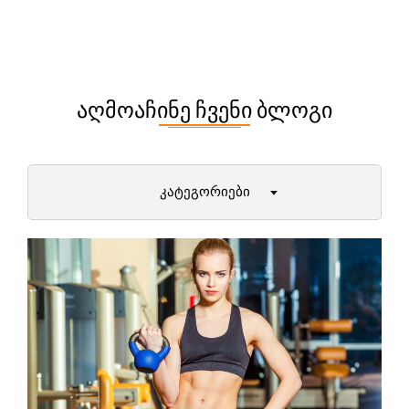
ᲐᲦᲛᲝᲐᲩᲘᲜᲔ ᲩᲕᲔᲜᲘ ᲑᲚᲝᲒᲘ
ᲙᲐᲢᲔᲒᲝᲠᲘᲔᲑᲘ
დიეტები და მათი უპირატესობები
პირველი ნაბიჯები ფიტნესში
ქალბატონები (12+)
მამაკაცები
ამბები ფიტნეს სამყაროდან
მეცნიერული ექსპერიმენტები