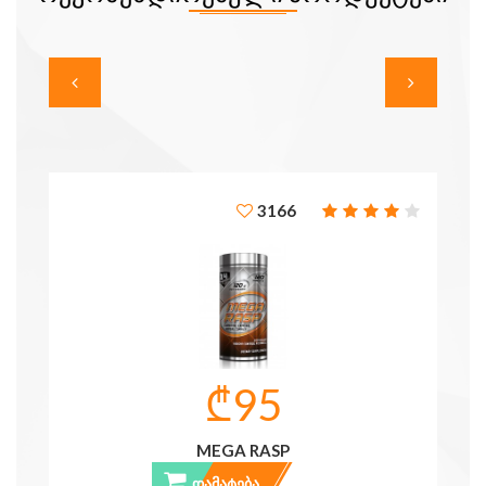
3166
₾95
MEGA RASP
ᲓᲐᲛᲐᲢᲔᲑᲐ