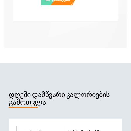
ᲓᲦᲔᲨᲘ ᲓᲐᲛᲬᲕᲐᲠᲘ ᲙᲐᲚᲝᲠᲘᲔᲑᲘᲡ
ᲒᲐᲛᲝᲗᲕᲚᲐ