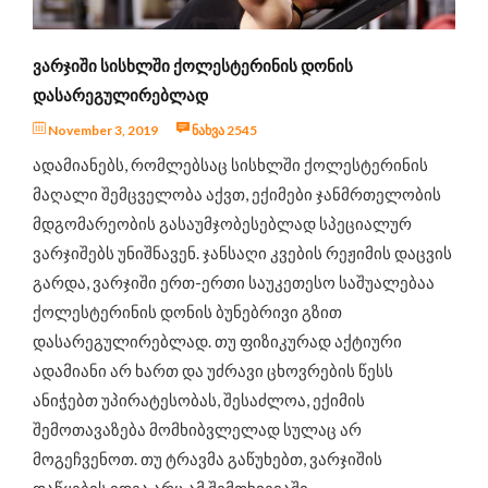
ინტერვიუ
ცნობილი ადამიანები გვირჩევენ
ᲕᲐᲠᲯᲘᲨᲘ ᲡᲘᲡᲮᲚᲨᲘ ᲥᲝᲚᲔᲡᲢᲔᲠᲘᲜᲘᲡ ᲓᲝᲜᲘᲡ
ჯანსაღი კერძების რეცეპტები
ᲓᲐᲡᲐᲠᲔᲒᲣᲚᲘᲠᲔᲑᲚᲐᲓ
ღონისძიებები და სიახლეები
November 3, 2019
ნახვა 2545
საკვები დანამატები
ადამიანებს, რომლებსაც სისხლში ქოლესტერინის
მაღალი შემცველობა აქვთ, ექიმები ჯანმრთელობის
მდგომარეობის გასაუმჯობესებლად სპეციალურ
ვარჯიშებს უნიშნავენ. ჯანსაღი კვების რეჟიმის დაცვის
გარდა, ვარჯიში ერთ-ერთი საუკეთესო საშუალებაა
ქოლესტერინის დონის ბუნებრივი გზით
დასარეგულირებლად. თუ ფიზიკურად აქტიური
ადამიანი არ ხართ და უძრავი ცხოვრების წესს
ანიჭებთ უპირატესობას, შესაძლოა, ექიმის
შემოთავაზება მომხიბვლელად სულაც არ
მოგეჩვენოთ. თუ ტრავმა გაწუხებთ, ვარჯიშის