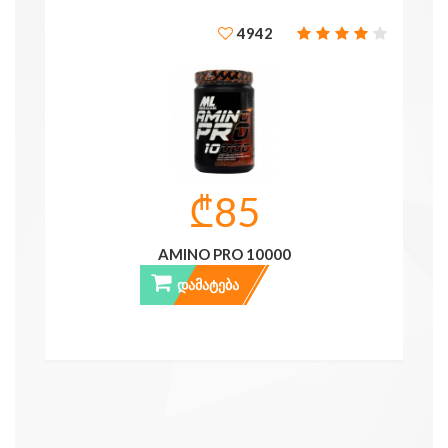
4942
₾85
AMINO PRO 10000
ᲓᲐᲛᲐᲢᲔᲑᲐ