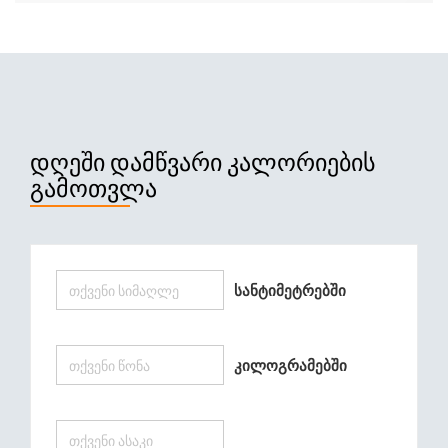
ᲓᲦᲔᲨᲘ ᲓᲐᲛᲬᲕᲐᲠᲘ ᲙᲐᲚᲝᲠᲘᲔᲑᲘᲡ
ᲒᲐᲛᲝᲗᲕᲚᲐ
Სანტიმეტრებში
Კილოგრამებში