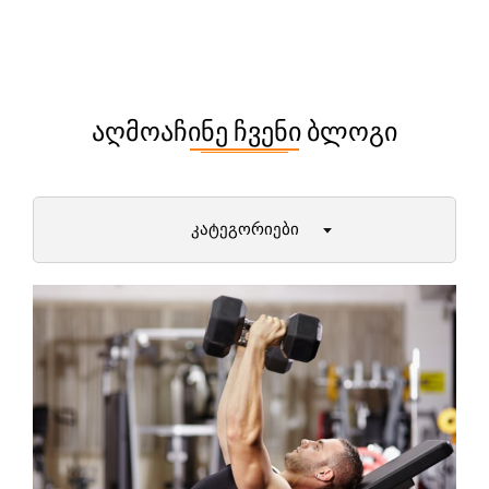
ᲐᲦᲛᲝᲐᲩᲘᲜᲔ ᲩᲕᲔᲜᲘ ᲑᲚᲝᲒᲘ
ᲙᲐᲢᲔᲒᲝᲠᲘᲔᲑᲘ
დიეტები და მათი უპირატესობები
პირველი ნაბიჯები ფიტნესში
ქალბატონები (12+)
მამაკაცები
ამბები ფიტნეს სამყაროდან
მეცნიერული ექსპერიმენტები