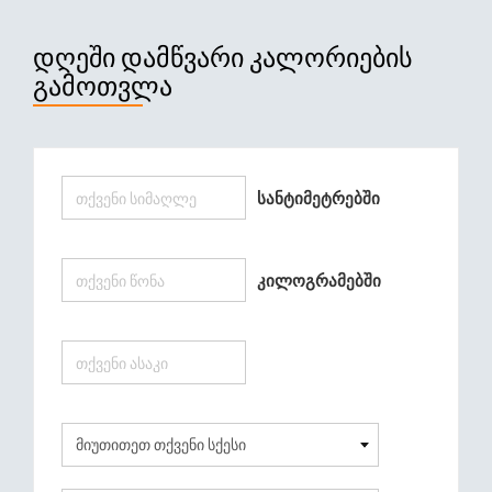
ᲓᲦᲔᲨᲘ ᲓᲐᲛᲬᲕᲐᲠᲘ ᲙᲐᲚᲝᲠᲘᲔᲑᲘᲡ
ᲒᲐᲛᲝᲗᲕᲚᲐ
Სანტიმეტრებში
Კილოგრამებში