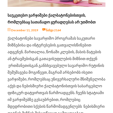
ინტერვიუ
ცნობილი ადამიანები გვირჩევენ
ᲡᲐᲣᲙᲔᲗᲔᲡᲝ ᲕᲐᲠᲯᲘᲨᲔᲑᲘ ᲥᲐᲚᲑᲐᲢᲝᲜᲔᲑᲘᲡᲗᲕᲘᲡ,
ჯანსაღი კერძების რეცეპტები
ᲠᲝᲛᲚᲔᲑᲡᲐᲪ ᲡᲐᲗᲐᲜᲐᲓᲝ ᲧᲣᲠᲐᲓᲦᲔᲑᲐᲡ ᲐᲠ ᲣᲗᲛᲝᲑᲗ
ღონისძიებები და სიახლეები
December 11, 2019
ნახვა 2164
საკვები დანამატები
ქალბატონები სავარჯიშო პროგრამას საკუთარი
მიზნებისა და ინტერესების გათვალისწინებით
ადგენენ. მართალია, წონაში კლების, მასის მატების
ან ტრავმებისგან გათავისუფლების მიზნით თქვენ
ერთმანეთისგან განსხვავებული სავარჯიშო რუტინის
შემუშავება მოგიწევთ, მაგრამ არსებობს ისეთი
ვარჯიშები, რომლებსაც უნივერსალური მნიშვნელობა
აქვს და ნებისმიერი ქალბატონისთვის სასარგებლო
ფიზიკურ დატვირთვას წარმოადგენს. ჩვენს სტატიაში
იმ ვარჯიშებზე გესაუბრებით, რომლებიც
მდედრობითი სქესის წარმომადგენლებს ნებისმიერი