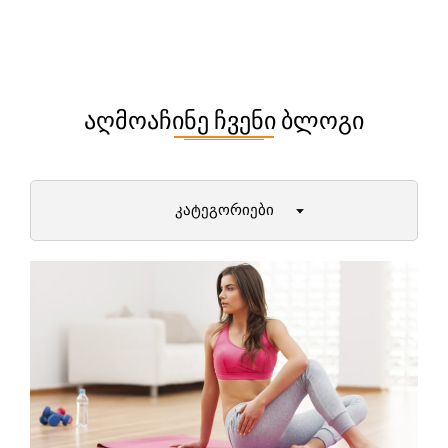
ᲐᲦᲛᲝᲐᲩᲘᲜᲔ ᲩᲕᲔᲜᲘ ᲑᲚᲝᲒᲘ
ᲙᲐᲢᲔᲒᲝᲠᲘᲔᲑᲘ
დიეტები და მათი უპირატესობები
პირველი ნაბიჯები ფიტნესში
ქალბატონები (12+)
მამაკაცები
ამბები ფიტნეს სამყაროდან
მეცნიერული ექსპერიმენტები