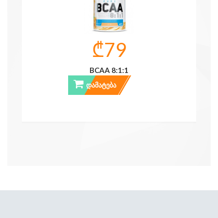
₾79
BCAA 8:1:1
ᲓᲐᲛᲐᲢᲔᲑᲐ