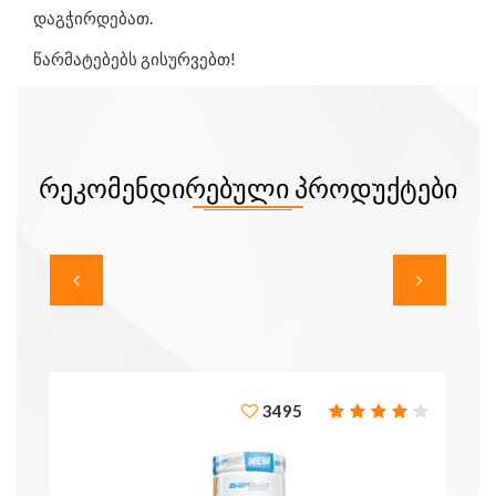
დაგჭირდებათ.
წარმატებებს გისურვებთ!
ᲠᲔᲙᲝᲛᲔᲜᲓᲘᲠᲔᲑᲣᲚᲘ ᲞᲠᲝᲓᲣᲥᲢᲔᲑᲘ
3495