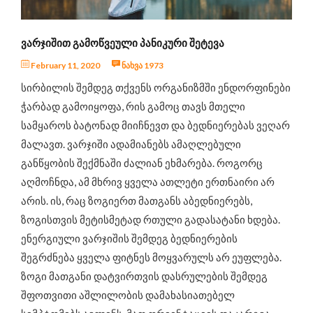
ინტერვიუ
ცნობილი ადამიანები გვირჩევენ
ᲕᲐᲠᲯᲘᲨᲘᲗ ᲒᲐᲛᲝᲬᲕᲔᲣᲚᲘ ᲞᲐᲜᲘᲙᲣᲠᲘ ᲨᲔᲢᲔᲕᲐ
ჯანსაღი კერძების რეცეპტები
February 11, 2020
ნახვა 1973
ღონისძიებები და სიახლეები
სირბილის შემდეგ თქვენს ორგანიზმში ენდორფინები
საკვები დანამატები
ჭარბად გამოიყოფა, რის გამოც თავს მთელი
სამყაროს ბატონად მიიჩნევთ და ბედნიერებას ვეღარ
მალავთ. ვარჯიში ადამიანებს ამაღლებული
განწყობის შექმნაში ძალიან ეხმარება. როგორც
აღმოჩნდა, ამ მხრივ ყველა ათლეტი ერთნაირი არ
არის. ის, რაც ზოგიერთ მათგანს აბედნიერებს,
ზოგისთვის მეტისმეტად რთული გადასატანი ხდება.
ენერგიული ვარჯიშის შემდეგ ბედნიერების
შეგრძნება ყველა ფიტნეს მოყვარულს არ ეუფლება.
ზოგი მათგანი დატვირთვის დასრულების შემდეგ
შფოთვითი აშლილობის დამახასიათებელ