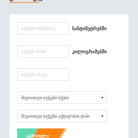
Სანტიმეტრებში
Კილოგრამებში
ᲒᲐᲛᲝᲗᲕᲚᲐ