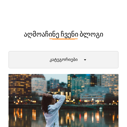
ᲐᲦᲛᲝᲐᲩᲘᲜᲔ ᲩᲕᲔᲜᲘ ᲑᲚᲝᲒᲘ
ᲙᲐᲢᲔᲒᲝᲠᲘᲔᲑᲘ
დიეტები და მათი უპირატესობები
პირველი ნაბიჯები ფიტნესში
ქალბატონები (12+)
მამაკაცები
ამბები ფიტნეს სამყაროდან
მეცნიერული ექსპერიმენტები