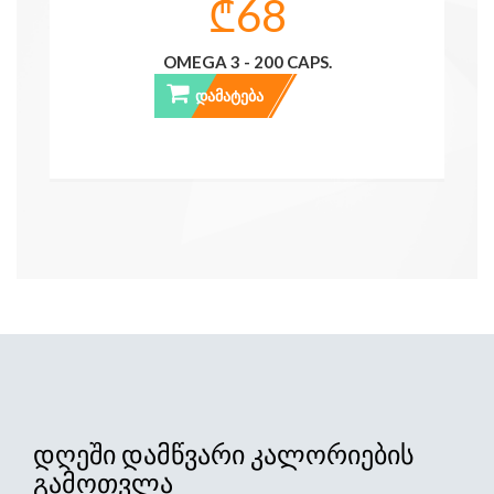
₾68
OMEGA 3 - 200 CAPS.
ᲓᲐᲛᲐᲢᲔᲑᲐ
ᲓᲦᲔᲨᲘ ᲓᲐᲛᲬᲕᲐᲠᲘ ᲙᲐᲚᲝᲠᲘᲔᲑᲘᲡ
ᲒᲐᲛᲝᲗᲕᲚᲐ