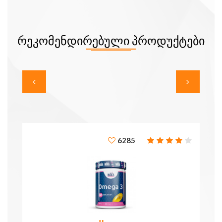
ᲠᲔᲙᲝᲛᲔᲜᲓᲘᲠᲔᲑᲣᲚᲘ ᲞᲠᲝᲓᲣᲥᲢᲔᲑᲘ
6285