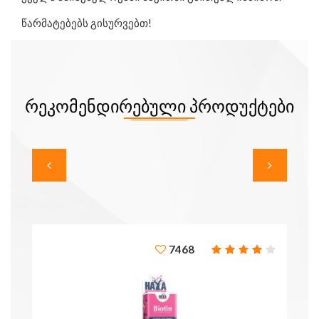
წარმატებებს გისურვებთ!
ᲠᲔᲙᲝᲛᲔᲜᲓᲘᲠᲔᲑᲣᲚᲘ ᲞᲠᲝᲓᲣᲥᲢᲔᲑᲘ
7468