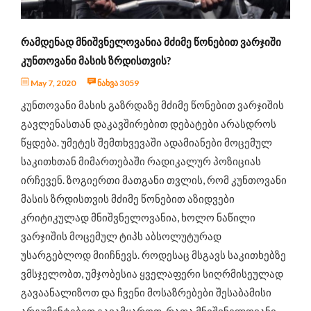
ინტერვიუ
ცნობილი ადამიანები გვირჩევენ
ᲠᲐᲛᲓᲔᲜᲐᲓ ᲛᲜᲘᲨᲕᲜᲔᲚᲝᲕᲐᲜᲘᲐ ᲛᲫᲘᲛᲔ ᲬᲝᲜᲔᲑᲘᲗ ᲕᲐᲠᲯᲘᲨᲘ
ჯანსაღი კერძების რეცეპტები
ᲙᲣᲜᲗᲝᲕᲐᲜᲘ ᲛᲐᲡᲘᲡ ᲖᲠᲓᲘᲡᲗᲕᲘᲡ?
ღონისძიებები და სიახლეები
May 7, 2020
ნახვა 3059
საკვები დანამატები
კუნთოვანი მასის გაზრდაზე მძიმე წონებით ვარჯიშის
გავლენასთან დაკავშირებით დებატები არასდროს
წყდება. უმეტეს შემთხვევაში ადამიანები მოცემულ
საკითხთან მიმართებაში რადიკალურ პოზიციას
ირჩევენ. ზოგიერთი მათგანი თვლის, რომ კუნთოვანი
მასის ზრდისთვის მძიმე წონებით აზიდვები
კრიტიკულად მნიშვნელოვანია, ხოლო ნაწილი
ვარჯიშის მოცემულ ტიპს აბსოლუტურად
უსარგებლოდ მიიჩნევს. როდესაც მსგავს საკითხებზე
ვმსჯელობთ, უმჯობესია ყველაფერი სიღრმისეულად
გავაანალიზოთ და ჩვენი მოსაზრებები შესაბამისი