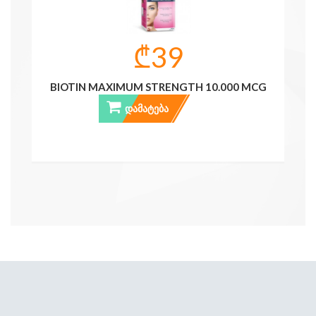
₾39
BIOTIN MAXIMUM STRENGTH 10.000 MCG
ᲓᲐᲛᲐᲢᲔᲑᲐ