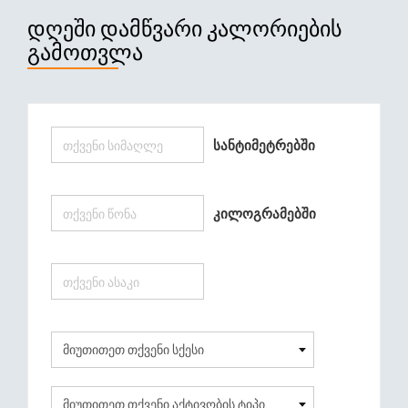
ᲓᲦᲔᲨᲘ ᲓᲐᲛᲬᲕᲐᲠᲘ ᲙᲐᲚᲝᲠᲘᲔᲑᲘᲡ
ᲒᲐᲛᲝᲗᲕᲚᲐ
Სანტიმეტრებში
Კილოგრამებში