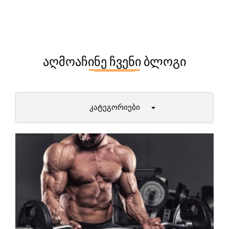
ᲐᲦᲛᲝᲐᲩᲘᲜᲔ ᲩᲕᲔᲜᲘ ᲑᲚᲝᲒᲘ
ᲙᲐᲢᲔᲒᲝᲠᲘᲔᲑᲘ
დიეტები და მათი უპირატესობები
პირველი ნაბიჯები ფიტნესში
ქალბატონები (12+)
მამაკაცები
ამბები ფიტნეს სამყაროდან
მეცნიერული ექსპერიმენტები