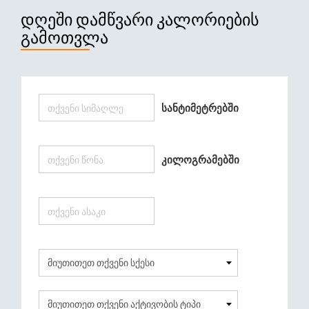
ᲓᲦᲔᲨᲘ ᲓᲐᲛᲬᲕᲐᲠᲘ ᲙᲐᲚᲝᲠᲘᲔᲑᲘᲡ
ᲒᲐᲛᲝᲗᲕᲚᲐ
Სანტიმეტრებში
Კილოგრამებში