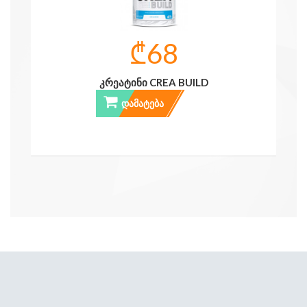
₾68
ᲙᲠᲔᲐᲢᲘᲜᲘ CREA BUILD
ᲓᲐᲛᲐᲢᲔᲑᲐ