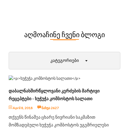
ᲐᲦᲛᲝᲐᲩᲘᲜᲔ ᲩᲕᲔᲜᲘ ᲑᲚᲝᲒᲘ
ᲙᲐᲢᲔᲒᲝᲠᲘᲔᲑᲘ
დიეტები და მათი უპირატესობები
პირველი ნაბიჯები ფიტნესში
ᲓᲐᲑᲐᲚᲜᲐᲮᲨᲘᲠᲬᲧᲚᲝᲕᲐᲜᲘ ᲙᲔᲠᲫᲔᲑᲘᲡ ᲛᲐᲠᲢᲘᲕᲘ
ქალბატონები (12+)
ᲠᲔᲪᲔᲞᲢᲔᲑᲘ - ᲮᲣᲭᲣᲭᲐ ᲙᲝᲛᲑᲝᲡᲢᲝᲡ ᲡᲐᲚᲐᲗᲘ
მამაკაცები
April 8, 2018
ნახვა 2627
ამბები ფიტნეს სამყაროდან
თქვენს წინაშეა ცხარე ნივრიანი საკმაზით
მეცნიერული ექსპერიმენტები
მომზადებული ხუჭუჭა კომბოსტოს უგემრიელესი