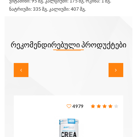
ვიტამინი: 95 მგ. კალციუმი: 175 მგ. რკინა: 1 მგ.
ნატრიუმი: 335 მგ. კალიუმი: 407 მგ.
ᲠᲔᲙᲝᲛᲔᲜᲓᲘᲠᲔᲑᲣᲚᲘ ᲞᲠᲝᲓᲣᲥᲢᲔᲑᲘ
4979