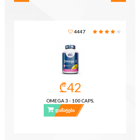
4447
₾42
OMEGA 3 - 100 CAPS.
ᲓᲐᲛᲐᲢᲔᲑᲐ