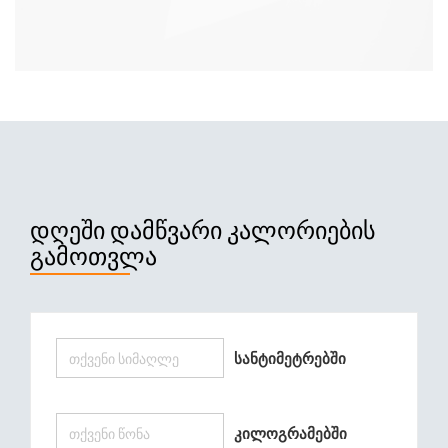
ᲓᲦᲔᲨᲘ ᲓᲐᲛᲬᲕᲐᲠᲘ ᲙᲐᲚᲝᲠᲘᲔᲑᲘᲡ
ᲒᲐᲛᲝᲗᲕᲚᲐ
Სანტიმეტრებში
Კილოგრამებში