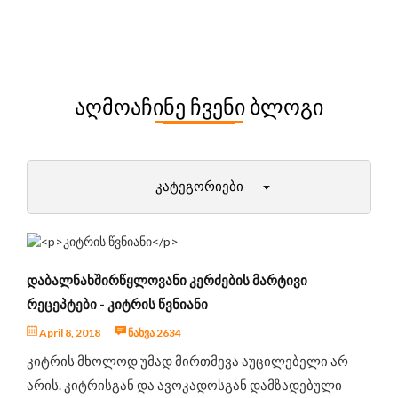
ᲐᲦᲛᲝᲐᲩᲘᲜᲔ ᲩᲕᲔᲜᲘ ᲑᲚᲝᲒᲘ
ᲙᲐᲢᲔᲒᲝᲠᲘᲔᲑᲘ
დიეტები და მათი უპირატესობები
პირველი ნაბიჯები ფიტნესში
ᲓᲐᲑᲐᲚᲜᲐᲮᲨᲘᲠᲬᲧᲚᲝᲕᲐᲜᲘ ᲙᲔᲠᲫᲔᲑᲘᲡ ᲛᲐᲠᲢᲘᲕᲘ
ქალბატონები (12+)
ᲠᲔᲪᲔᲞᲢᲔᲑᲘ - ᲙᲘᲢᲠᲘᲡ ᲬᲕᲜᲘᲐᲜᲘ
მამაკაცები
April 8, 2018
ნახვა 2634
ამბები ფიტნეს სამყაროდან
კიტრის მხოლოდ უმად მირთმევა აუცილებელი არ
მეცნიერული ექსპერიმენტები
არის. კიტრისგან და ავოკადოსგან დამზადებული